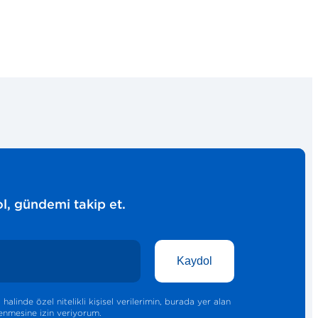
l, gündemi takip et.
Kaydol
halinde özel nitelikli kişisel verilerimin, burada yer alan
nmesine izin veriyorum.