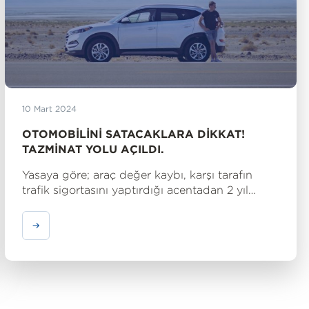
10 Mart 2024
OTOMOBILINI SATACAKLARA DIKKAT!
TAZMINAT YOLU AÇILDI.
Yasaya göre; araç değer kaybı, karşı tarafın
trafik sigortasını yaptırdığı acentadan 2 yıl
içinde talep edilebiliyor. Karşı taraf kazaya
karışıp kaçmışsa bu durumlarda zaman aşımı
bu kişinin tespit edildiği tarihten başlıyor.