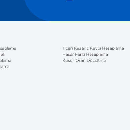
esaplama
Ticari Kazanç Kaybı Hesaplama
eli
Hasar Farkı Hesaplama
aplama
Kusur Oran Düzeltme
rlama